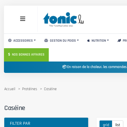
ACCESSOIRES
GESTION DU POIDS
NUTRITION
PR
NOS BONNES AFFAIRES
📦 En raison de la chaleur, les commandes
Accueil
Protéines
Caséine
Caséine
FILTER PAR
grid
list