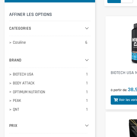
AFFINER LES OPTIONS
CATEGORIES
Caséine
6
BRAND
BIOTECH USA Mi
BIOTECH USA
1
BODY ATTACK
1
38,
à partir de
OPTIMUM NUTRITION
1
Voir les var
PEAK
1
QNT
1
SCITEC NUTRITION
1
PRIX