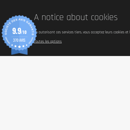
A notice about cookies
9.9
/10
En autorisant ces services tiers, vous acceptez leurs cookies et
370 AVIS
Toutes les options