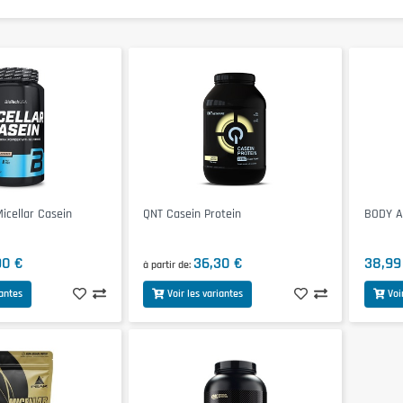
cellar Casein
QNT Casein Protein
BODY A
90 €
36,30 €
38,99
à partir de
iantes
Voir les variantes
Voi