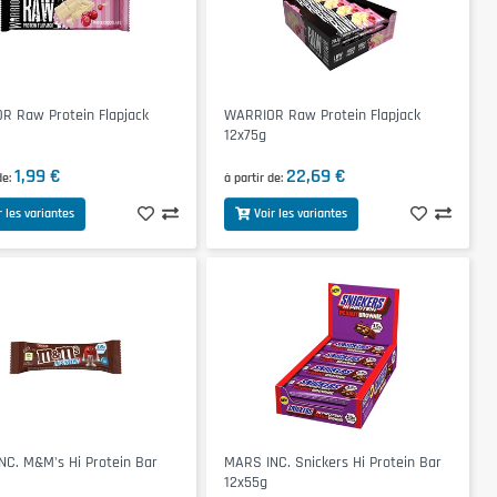
R Raw Protein Flapjack
WARRIOR Raw Protein Flapjack
12x75g
1,99 €
22,69 €
de
à partir de
r les variantes
Voir les variantes
C. M&M's Hi Protein Bar
MARS INC. Snickers Hi Protein Bar
12x55g