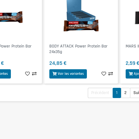
ower Protein Bar
BODY ATTACK Power Protein Bar
MARS IN
24x35g
 €
24,85 €
2,59 
iantes
Voir les variantes
Ajo
Précédent
1
2
Su