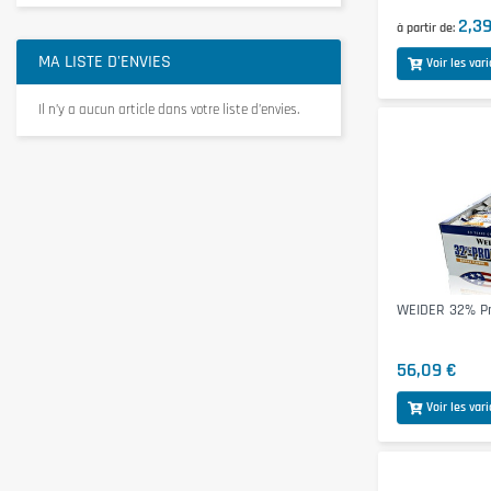
2,39
à partir de
MA LISTE D'ENVIES
Voir les var
Il n’y a aucun article dans votre liste d’envies.
WEIDER 32% Pr
56,09 €
Voir les var