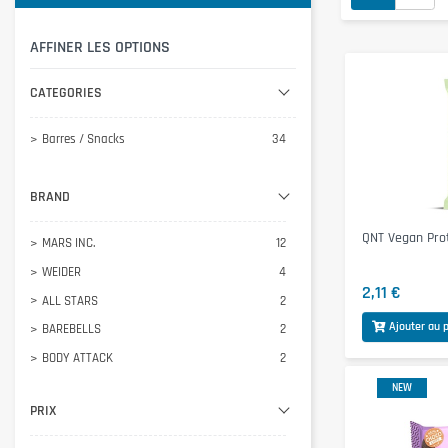
AFFINER LES OPTIONS
CATEGORIES
Barres / Snacks
34
BRAND
QNT Vegan Pro
MARS INC.
12
WEIDER
4
2,11 €
ALL STARS
2
Ajouter au 
BAREBELLS
2
BODY ATTACK
2
GO FITNESS
2
NEW
PRIX
LENNY & LARRY'S
2
NANOSUPPS Ä
2