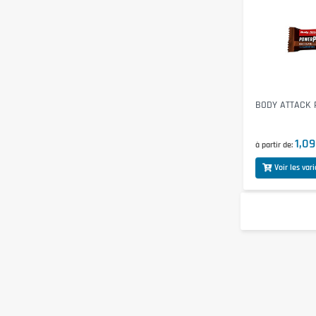
BODY ATTACK P
1,09
à partir de
Voir les var