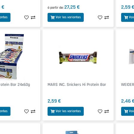
 €
27,25 €
2,59 
à partir de
iantes
Voir les variantes
Voi
otein Bar 24x60g
MARS INC. Snickers Hi Protein Bar
WEIDER
2,59 €
2,46 
iantes
Voir les variantes
Voi