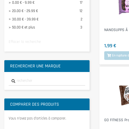
0.00 € - 9.99 €
17
OLIMP SPORT NUTRITION
2
20.00 € - 29.99 €
12
QNT
2
30.00 € - 39.99 €
2
Voir tous
50.00 € et plus
3
NANOSUPPS Ä P
Effacer la recherche
1,99 €
En rupture d
RECHERCHER UNE MARQUE
COMPARER DES PRODUITS
Vous n’avez pas d’articles à comparer.
GO FITNESS Pr