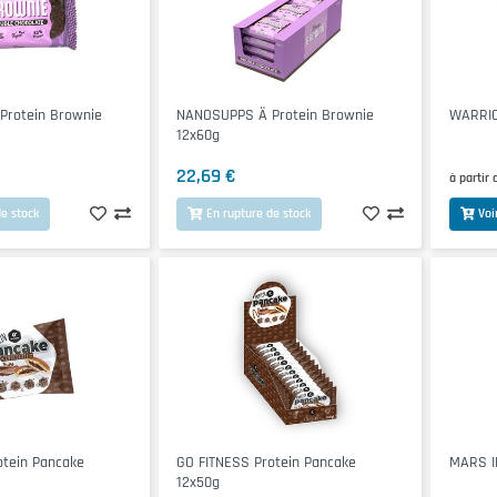
rotein Brownie
NANOSUPPS Ä Protein Brownie
WARRIO
12x60g
22,69 €
à partir 
e stock
En rupture de stock
Voi
otein Pancake
GO FITNESS Protein Pancake
MARS IN
12x50g