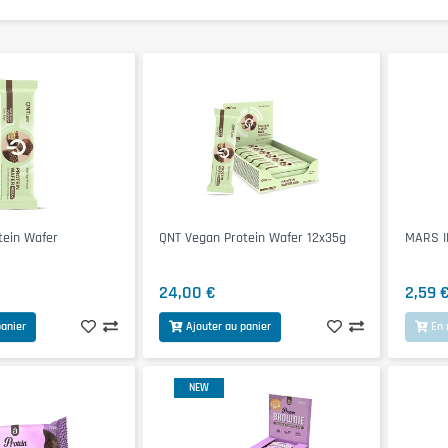
tein Wafer
QNT Vegan Protein Wafer 12x35g
MARS IN
24,00 €
2,59 
panier
Ajouter au panier
En 
NEW