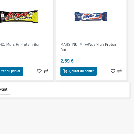
C. Mars Hi Protein Bar
MARS INC. MilkyWay High Protein
Bar
€
2,59 €
uter au panier
Ajouter au panier
ivant