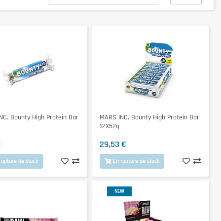
C. Bounty High Protein Bar
MARS INC. Bounty High Protein Bar
12X52g
€
29,53 €
rupture de stock
En rupture de stock
NEW