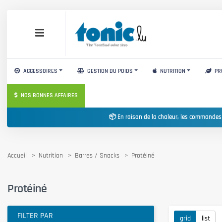
ACCESSOIRES
GESTION DU POIDS
NUTRITION
PR
NOS BONNES AFFAIRES
📦 En raison de la chaleur, les commandes
Accueil
Nutrition
Barres / Snacks
Protéiné
Protéiné
FILTER PAR
grid
list