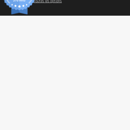
Toutes les options
INFORM
Paiemen
Frais de
Conditio
Confiden
© 2026 Tonic Food & Fashion
Revendic