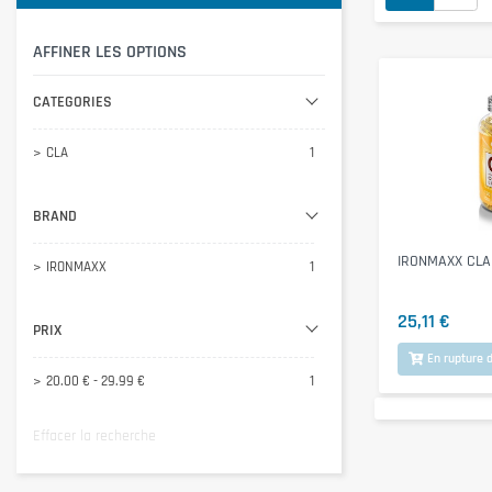
AFFINER LES OPTIONS
CATEGORIES
CLA
1
BRAND
IRONMAXX CLA
IRONMAXX
1
25,11 €
PRIX
En rupture d
20.00 € - 29.99 €
1
Effacer la recherche