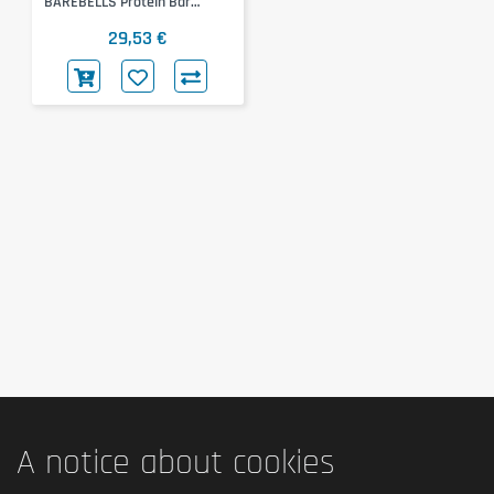
BAREBELLS Protein Bar
12x55g (White Salty Peanut)
29,53 €
A notice about cookies