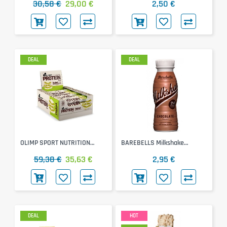
30,58 €
29,00 €
2,50 €
Chocolate Style, 40g)
DEAL
DEAL
OLIMP SPORT NUTRITION
BAREBELLS Milkshake
Protein Bar 25x40g (Dubai
(Chocolat, 330ml)
59,38 €
35,63 €
2,95 €
White Chocolate Style)
DEAL
HOT