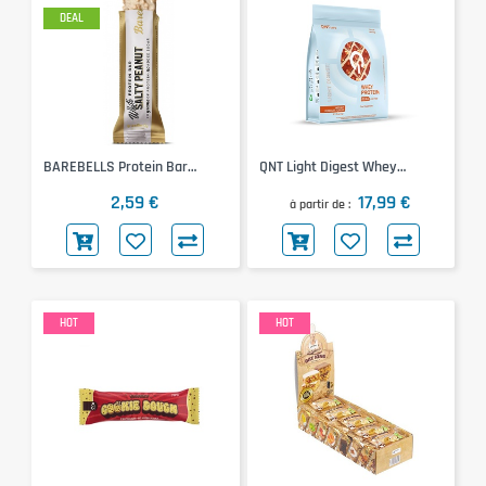
DEAL
BAREBELLS Protein Bar
QNT Light Digest Whey
(White Salty Peanut, 55g)
Protein (Hazelnut Chocolate,
2,59 €
17,99 €
500g)
à partir de
HOT
HOT