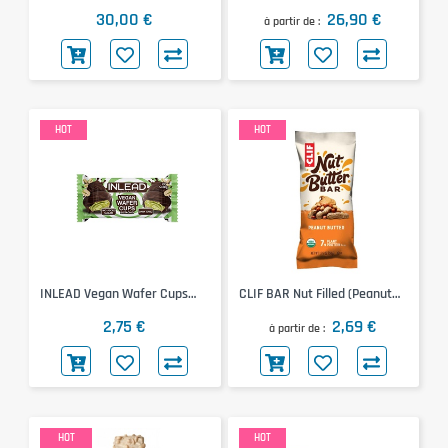
30€)
(Pomme, 360g)
30,00 €
26,90 €
à partir de
HOT
HOT
INLEAD Vegan Wafer Cups
CLIF BAR Nut Filled (Peanut
(Pistachio Dark Chocolate,
Butter, 50g)
2,75 €
2,69 €
50g)
à partir de
HOT
HOT