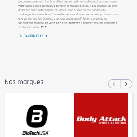
Découvrez comment tirer le meilleur des compléments alimentaires sans risquer
votre santé ! Entre carences à combler et risques d’excès, il est essentiel de bien
doser ces alliés nutritionnels. Cet article vous éclaire sur les dangers du
surdosage, les interactions à surveiller, et vous donne des conseils pratiques pour
une consommation éclairée. Que vous soyez sportif, femme enceinte ou
simplement soucieux de votre bien-être, apprenez à adapter vos compléments à
vos besoins réels. 🌱💊
EN SAVOIR PLUS
‹
›
Nos marques