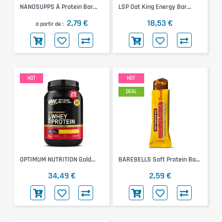
NANOSUPPS Ä Protein Bar
LSP Oat King Energy Bar
(Chunky Cookie Dough, 55g)
10x90g (Zitrone Mohn)
2,79 €
18,53 €
à partir de
HOT
HOT
DEAL
OPTIMUM NUTRITION Gold
BAREBELLS Soft Protein Bar
Standard 100% Whey 768g
(Caramel Choco, 55g)
34,49 €
2,59 €
(Delicious Strawberry)