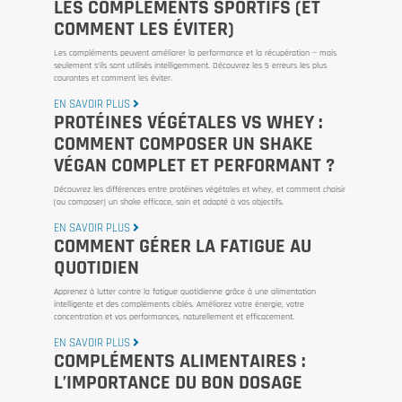
LES COMPLÉMENTS SPORTIFS (ET
COMMENT LES ÉVITER)
Les compléments peuvent améliorer la performance et la récupération — mais
seulement s’ils sont utilisés intelligemment. Découvrez les 5 erreurs les plus
courantes et comment les éviter.
EN SAVOIR PLUS
PROTÉINES VÉGÉTALES VS WHEY :
COMMENT COMPOSER UN SHAKE
VÉGAN COMPLET ET PERFORMANT ?
Découvrez les différences entre protéines végétales et whey, et comment choisir
(ou composer) un shake efficace, sain et adapté à vos objectifs.
EN SAVOIR PLUS
COMMENT GÉRER LA FATIGUE AU
QUOTIDIEN
Apprenez à lutter contre la fatigue quotidienne grâce à une alimentation
intelligente et des compléments ciblés. Améliorez votre énergie, votre
concentration et vos performances, naturellement et efficacement.
EN SAVOIR PLUS
COMPLÉMENTS ALIMENTAIRES :
L’IMPORTANCE DU BON DOSAGE