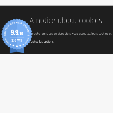
A notice about cookies
9.9
/10
En autorisant ces services tiers, vous acceptez leurs cookies et
370 AVIS
Toutes les options