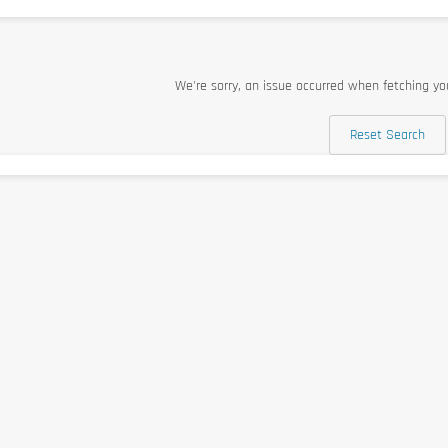
We're sorry, an issue occurred when fetching you
Reset Search