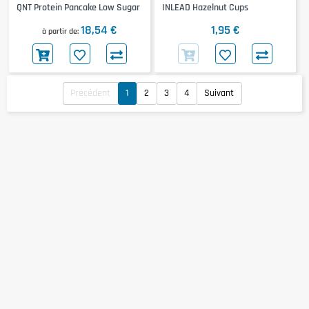
QNT Protein Pancake Low Sugar
INLEAD Hazelnut Cups
18,54 €
1,95 €
à partir de
Précédent
1
2
3
4
Suivant