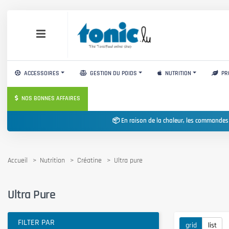
ACCESSOIRES
GESTION DU POIDS
NUTRITION
PR
NOS BONNES AFFAIRES
📦 En raison de la chaleur, les commandes
Accueil
Nutrition
Créatine
Ultra pure
Ultra Pure
FILTER PAR
grid
list