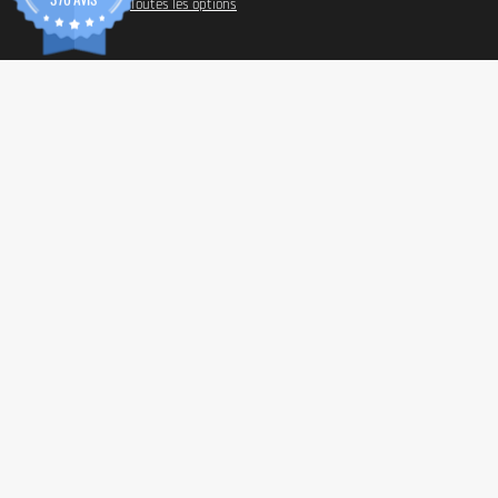
Toutes les options
INFORM
Paiemen
Frais de
Conditio
Confiden
© 2026 Tonic Food & Fashion
Revendic