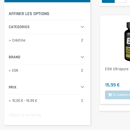
AFFINER LES OPTIONS
CATEGORIES
Créatine
2
BRAND
ESN Ultrapure 
ESN
2
15,99 €
PRIX
En rupture d
10.00 € - 19.99 €
2
Effacer la recherche