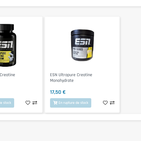
Creatine
ESN Ultrapure Creatine
Monohydrate
17,50 €
e stock
En rupture de stock